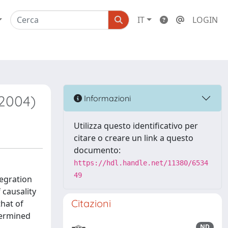
IT
LOGIN
-2004)
Informazioni
Utilizza questo identificativo per
citare o creare un link a questo
documento:
https://hdl.handle.net/11380/6534
49
tegration
 causality
Citazioni
hat of
termined
ND