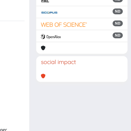
ND
ND
ND
social impact
per,