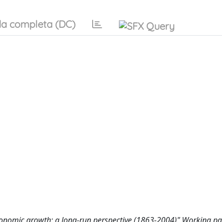
a completa (DC)
 economic growth: a long-run perspective (1863-2004)" Working pa