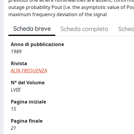
previous one where nonlinearities are absent, confirms 
outage probability Pout (i.e. the asymptotic value of Po
maximum frequency deviation of the signal
Scheda breve
Scheda completa
Sched
Anno di pubblicazione
1989
Rivista
ALTA FREQUENZA
N° del Volume
LVIII
Pagina iniziale
15
Pagina finale
21