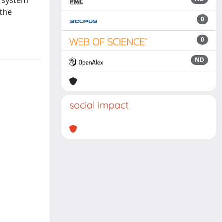
e system
 the
0
0
ND
social impact