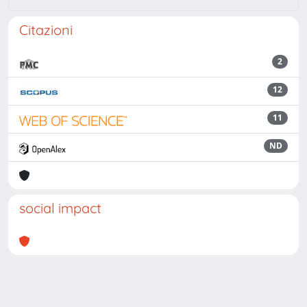
Citazioni
2
12
11
ND
social impact