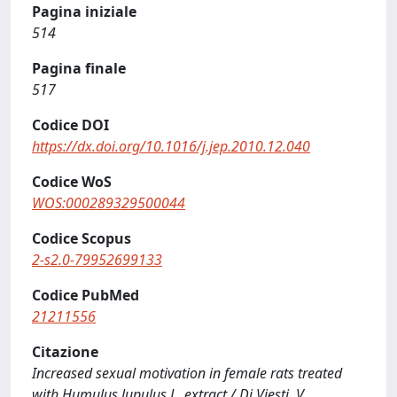
Pagina iniziale
514
Pagina finale
517
Codice DOI
https://dx.doi.org/10.1016/j.jep.2010.12.040
Codice WoS
WOS:000289329500044
Codice Scopus
2-s2.0-79952699133
Codice PubMed
21211556
Citazione
Increased sexual motivation in female rats treated
with Humulus lupulus L. extract / Di Viesti, V.,