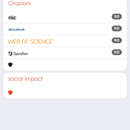
Citazioni
ND
ND
ND
ND
social impact