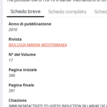
The possible role of HSP70 in earlier mechanisms of st
Scheda breve
Scheda completa
Sched
Anno di pubblicazione
2010
Rivista
BIOLOGIA MARINA MEDITERRANEA
N° del Volume
17
Pagina iniziale
390
Pagina finale
391
Citazione
IMMUNOREACTIVITY TO HSP70 INDUCTION IN LARVAE OF DICE