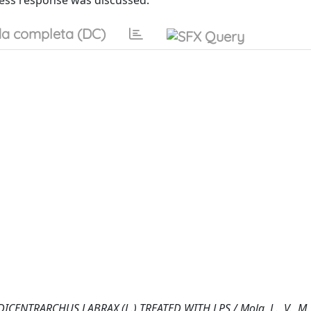
ress response was discussed.
a completa (DC)
NTRARCHUS LABRAX (L.) TREATED WITH LPS / Mola, L., V., M.