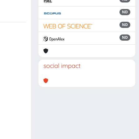
ND
ND
ND
social impact
,