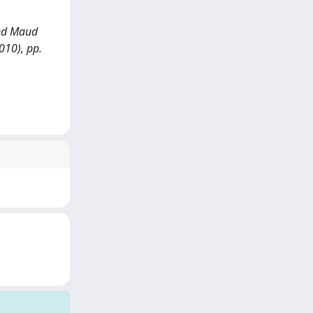
and Maud
010), pp.