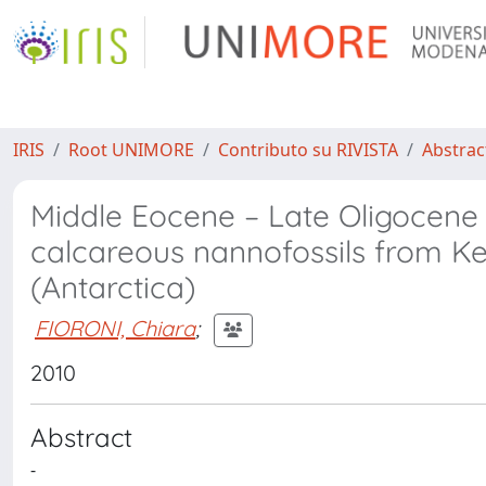
IRIS
Root UNIMORE
Contributo su RIVISTA
Abstract
Middle Eocene – Late Oligocene
calcareous nannofossils from K
(Antarctica)
FIORONI, Chiara
;
2010
Abstract
-