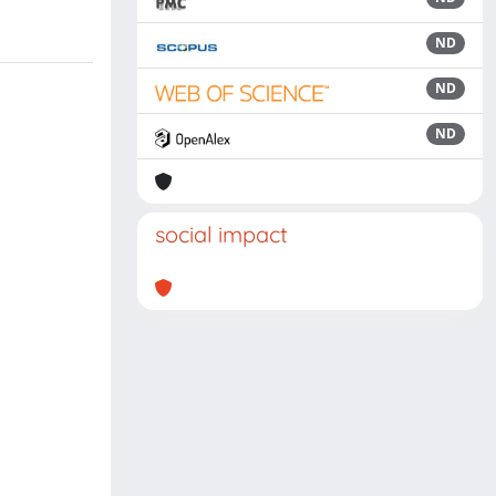
ND
ND
ND
social impact