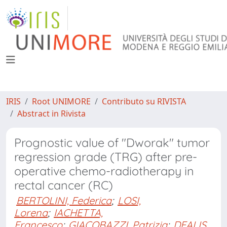
IRIS
Root UNIMORE
Contributo su RIVISTA
Abstract in Rivista
Prognostic value of "Dworak" tumor
regression grade (TRG) after pre-
operative chemo-radiotherapy in
rectal cancer (RC)
BERTOLINI, Federica
;
LOSI,
Lorena
;
IACHETTA,
Francesco
;
GIACOBAZZI, Patrizia
;
DEALIS,