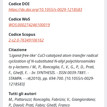
Codice DOI
https://dx.doi.org/10.1055/s-0029-1218583
Codice WoS
WOS:000274246100019
Codice Scopus
2-s2.0-76349106162
Citazione
'Ligand-free-like' CuCl-catalyzed atom transfer radical
cyclization of N-substituted N-allyl polychloroamides
to γ-lactams / M., P., Roncaglia, F., V., G., P., D., Prati,
F., Ghelfi, F.. - In: SYNTHESIS. - ISSN 0039-7881. -
STAMPA. - -:4(2010), pp. 694-700. [10.1055/s-0029-
1218583]
Tutti gli autori
M., Pattarozzi; Roncaglia, Fabrizio; V., Giangiordano;
P., Davoli; Prati, Fabio; Ghelfi, Franco