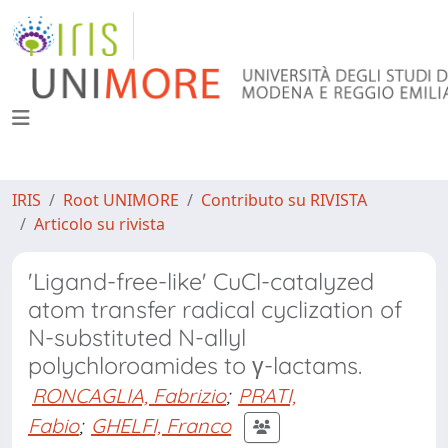
IRIS
Root UNIMORE
Contributo su RIVISTA
Articolo su rivista
'Ligand-free-like' CuCl-catalyzed
atom transfer radical cyclization of
N-substituted N-allyl
polychloroamides to γ-lactams.
RONCAGLIA, Fabrizio
;
PRATI,
Fabio
;
GHELFI, Franco