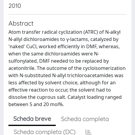
2010
Abstract
Atom transfer radical cyclization (ATRC) of N-alkyl
N-allyl dichloroamides to γ-lactams, catalyzed by
'naked' CuCl, worked efficiently in DMF, whereas,
when the same dichloroamides were N-
sulfonylated, DMF needed to be replaced by
acetonitrile. The outcome of the cycloisomerization
with N-substituted N-allyl trichloroacetamides was
less affected by solvent choice, although for an
effective reaction to occur, the solvent had to
dissolve the cuprous salt. Catalyst loading ranged
between 5 and 20 mol%.
Scheda breve
Scheda completa
Scheda completa (DC)