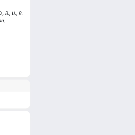
 B., U., B.
on,