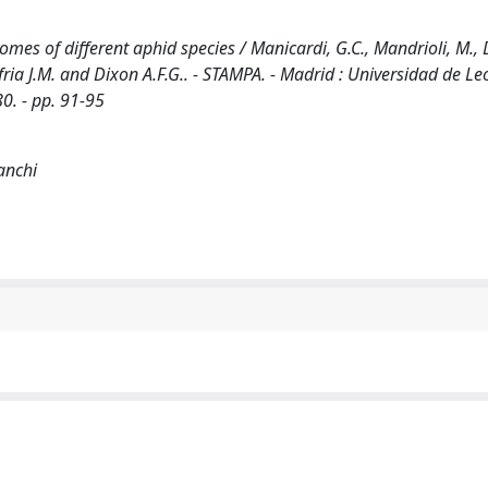
 of different aphid species / Manicardi, G.C., Mandrioli, M., D.,
ia J.M. and Dixon A.F.G.. - STAMPA. - Madrid : Universidad de Le
0. - pp. 91-95
anchi