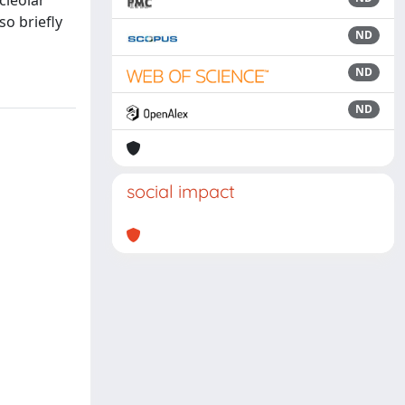
cleolar
so briefly
ND
ND
ND
social impact