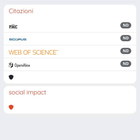
Citazioni
ND
ND
ND
ND
social impact