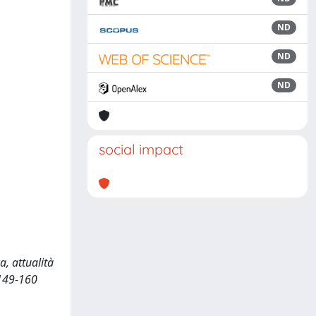
ND
ND
ND
social impact
a, attualità
 149-160