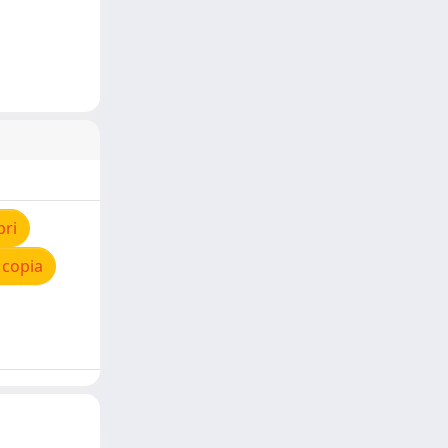
pri
 copia