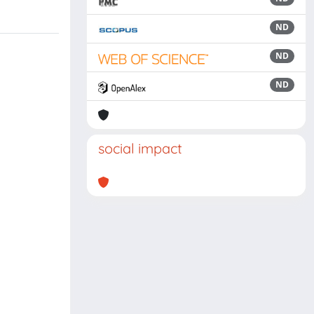
ND
ND
ND
social impact