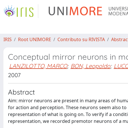
IRIS
Root UNIMORE
Contributo su RIVISTA
Abstract
Conceptual mirror neurons in m
LANZILOTTO, MARCO
;
BON, Leopoldo
;
LUCCH
2007
Abstract
Aim: mirror neurons are present in many areas of hu
for action and perception. These neurons seem also to p
representation of what is going on. To verify if a cond
representation, we recorded premotor neurons of a ma