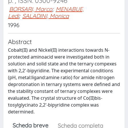
p. , ISSN: 0300-9246
BORSARI, Marco
;
MENABUE,
Ledi
;
SALADINI, Monica
1996
Abstract
Cobalt(II) and Nickel(II) interactions towards N-
protected aminoacid were investigated both in
solution and solid state and the ternary compexes
with 2,2'-bipyridine. The experimental conditions
(pH, metal:ligand:amine ratio) for amide nitrogen
deprotonation in ternary systems were defined and
the stability constant of ternary complexes were
evaluated. The crystal structure of Co(II)bis-
tosylglycinato 2,2'-bipyridine complex was
determined.
Scheda breve
Scheda completa