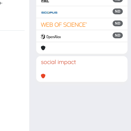
a-
ND
ND
ND
social impact