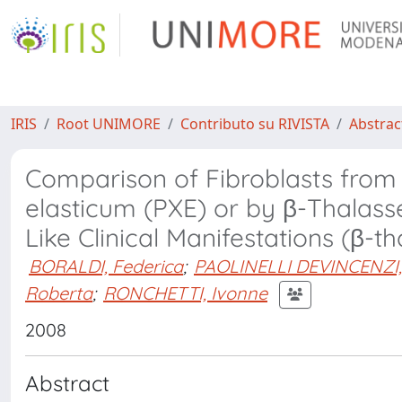
IRIS
Root UNIMORE
Contributo su RIVISTA
Abstract
Comparison of Fibroblasts from
elasticum (PXE) or by β-Thalass
Like Clinical Manifestations (β-t
BORALDI, Federica
;
PAOLINELLI DEVINCENZI,
Roberta
;
RONCHETTI, Ivonne
2008
Abstract