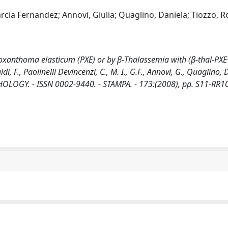
Garcia Fernandez; Annovi, Giulia; Quaglino, Daniela; Tiozzo, Ro
oxanthoma elasticum (PXE) or by β-Thalassemia with (β-thal-PXE
i, F., Paolinelli Devincenzi, C., M. I., G.F., Annovi, G., Quaglino, D
ATHOLOGY. - ISSN 0002-9440. - STAMPA. - 173:(2008), pp. S11-RR1