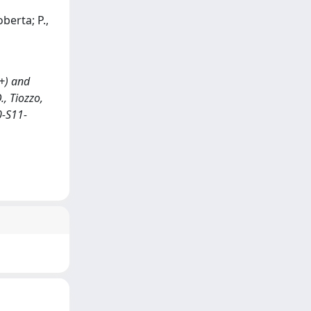
berta; P.,
+) and
., Tiozzo,
0-S11-