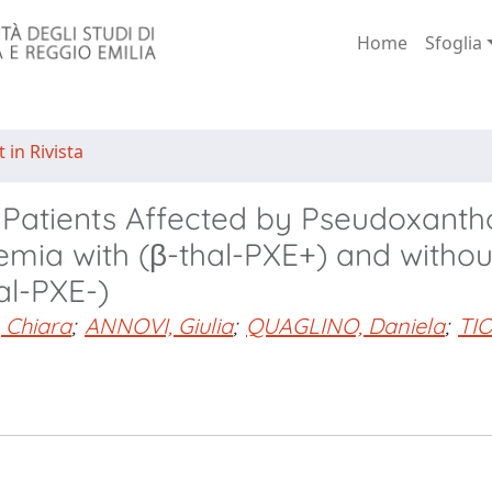
Home
Sfoglia
 in Rivista
 Patients Affected by Pseudoxant
emia with (β-thal-PXE+) and withou
hal-PXE-)
 Chiara
;
ANNOVI, Giulia
;
QUAGLINO, Daniela
;
TI