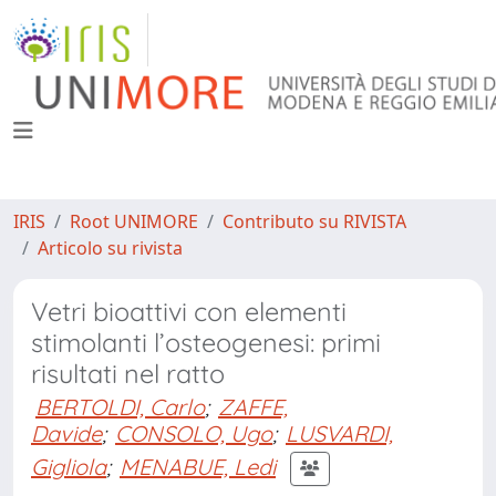
IRIS
Root UNIMORE
Contributo su RIVISTA
Articolo su rivista
Vetri bioattivi con elementi
stimolanti l’osteogenesi: primi
risultati nel ratto
BERTOLDI, Carlo
;
ZAFFE,
Davide
;
CONSOLO, Ugo
;
LUSVARDI,
Gigliola
;
MENABUE, Ledi