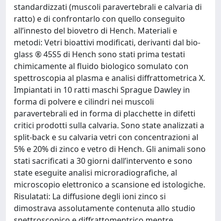
standardizzati (muscoli paravertebrali e calvaria di
ratto) e di confrontarlo con quello conseguito
all’innesto del biovetro di Hench. Materiali e
metodi: Vetri bioattivi modificati, derivanti dal bio-
glass ® 45S5 di Hench sono stati prima testati
chimicamente al fluido biologico somulato con
spettroscopia al plasma e analisi diffrattometrica X.
Impiantati in 10 ratti maschi Sprague Dawley in
forma di polvere e cilindri nei muscoli
paravertebrali ed in forma di placchette in difetti
critici prodotti sulla calvaria. Sono state analizzati a
split-back e su calvaria vetri con concentrazioni al
5% e 20% di zinco e vetro di Hench. Gli animali sono
stati sacrificati a 30 giorni dall’intervento e sono
state eseguite analisi microradiografiche, al
microscopio elettronico a scansione ed istologiche.
Risulatati: La diffusione degli ioni zinco si
dimostrava assolutamente contenuta allo studio
spettroscopico e diffrattomentrico mentre