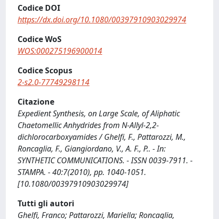
Codice DOI
https://dx.doi.org/10.1080/00397910903029974
Codice WoS
WOS:000275196900014
Codice Scopus
2-s2.0-77749298114
Citazione
Expedient Synthesis, on Large Scale, of Aliphatic
Chaetomellic Anhydrides from N-Allyl-2,2-
dichlorocarboxyamides / Ghelfi, F., Pattarozzi, M.,
Roncaglia, F., Giangiordano, V., A. F., P.. - In:
SYNTHETIC COMMUNICATIONS. - ISSN 0039-7911. -
STAMPA. - 40:7(2010), pp. 1040-1051.
[10.1080/00397910903029974]
Tutti gli autori
Ghelfi, Franco; Pattarozzi, Mariella; Roncaglia,