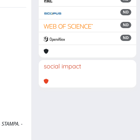
ND
ND
ND
social impact
- STAMPA. -