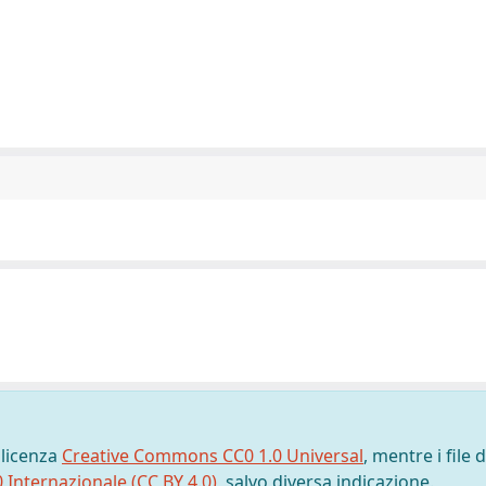
 licenza
Creative Commons CC0 1.0 Universal
, mentre i file d
0 Internazionale (CC BY 4.0)
, salvo diversa indicazione.