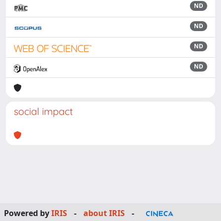
ND
ND
ND
ND
social impact
Powered by
IRIS
-
about IRIS
-