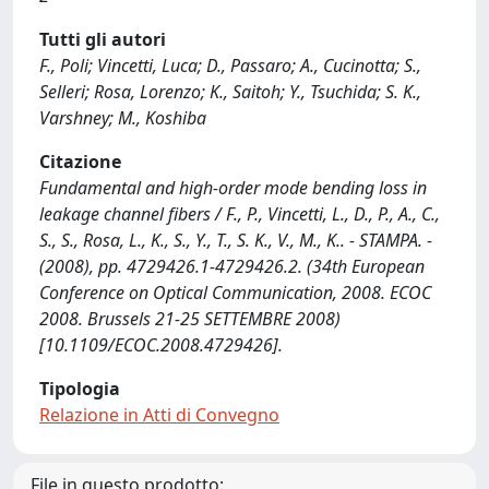
Tutti gli autori
F., Poli; Vincetti, Luca; D., Passaro; A., Cucinotta; S.,
Selleri; Rosa, Lorenzo; K., Saitoh; Y., Tsuchida; S. K.,
Varshney; M., Koshiba
Citazione
Fundamental and high-order mode bending loss in
leakage channel fibers / F., P., Vincetti, L., D., P., A., C.,
S., S., Rosa, L., K., S., Y., T., S. K., V., M., K.. - STAMPA. -
(2008), pp. 4729426.1-4729426.2. (34th European
Conference on Optical Communication, 2008. ECOC
2008. Brussels 21-25 SETTEMBRE 2008)
[10.1109/ECOC.2008.4729426].
Tipologia
Relazione in Atti di Convegno
File in questo prodotto: