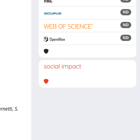
ND
ND
ND
social impact
netti, S.