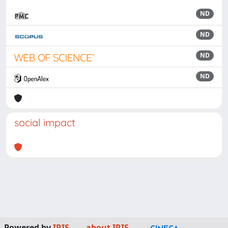
ND
ND
ND
ND
social impact
Powered by
IRIS
-
about IRIS
-