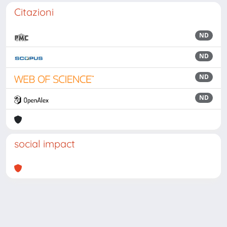
Citazioni
ND
ND
ND
ND
social impact