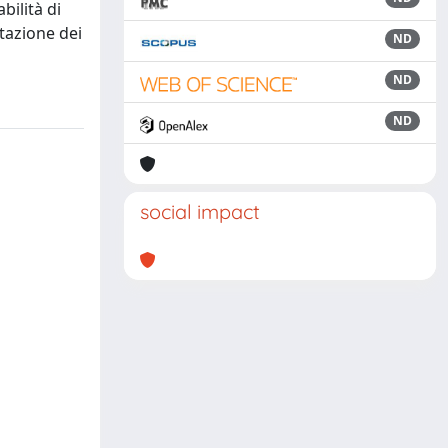
bilità di
stazione dei
ND
ND
ND
social impact