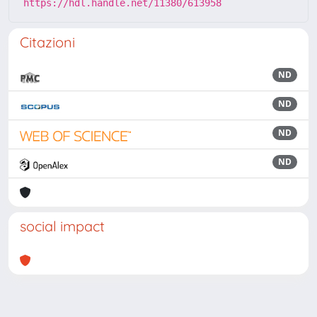
https://hdl.handle.net/11380/613958
Citazioni
ND
ND
ND
ND
social impact