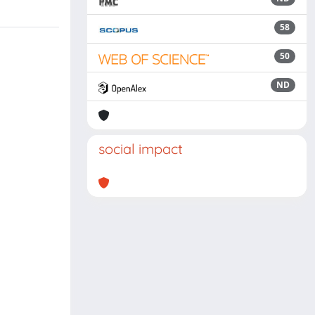
58
50
ND
social impact