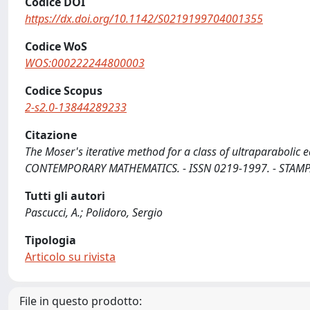
Codice DOI
https://dx.doi.org/10.1142/S0219199704001355
Codice WoS
WOS:000222244800003
Codice Scopus
2-s2.0-13844289233
Citazione
The Moser's iterative method for a class of ultraparabolic 
CONTEMPORARY MATHEMATICS. - ISSN 0219-1997. - STAMPA
Tutti gli autori
Pascucci, A.; Polidoro, Sergio
Tipologia
Articolo su rivista
File in questo prodotto: