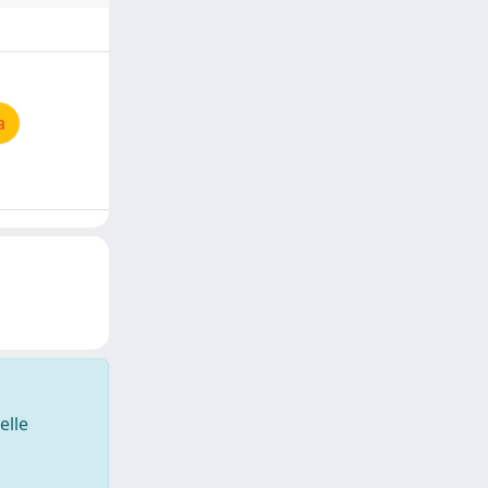
a
elle