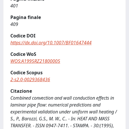
401
Pagina finale
409
Codice DOI
https://dx.doi.org/10.1007/BF01647444
Codice WoS
WOS:A1995RZ21800005
Codice Scopus
2-s2.0-0029368436
Citazione
Combined convection and wall conduction effects in
laminar pipe flow: numerical predictions and
experimental validation under uniform wall heating /
S., P., Barozzi, G.S., M. W., C.. - In: HEAT AND MASS
TRANSFER. - ISSN 0947-7411. - STAMPA. - 30:(1995),