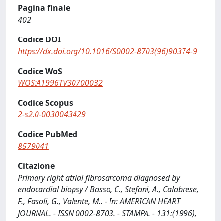
Pagina finale
402
Codice DOI
https://dx.doi.org/10.1016/S0002-8703(96)90374-9
Codice WoS
WOS:A1996TV30700032
Codice Scopus
2-s2.0-0030043429
Codice PubMed
8579041
Citazione
Primary right atrial fibrosarcoma diagnosed by
endocardial biopsy / Basso, C., Stefani, A., Calabrese,
F., Fasoli, G., Valente, M.. - In: AMERICAN HEART
JOURNAL. - ISSN 0002-8703. - STAMPA. - 131:(1996),