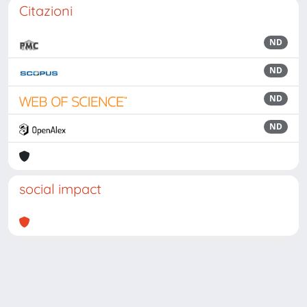
Citazioni
ND
ND
ND
ND
social impact