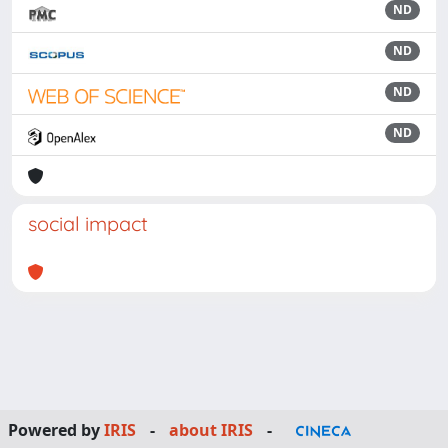
ND
ND
ND
ND
social impact
Powered by
IRIS
-
about IRIS
-