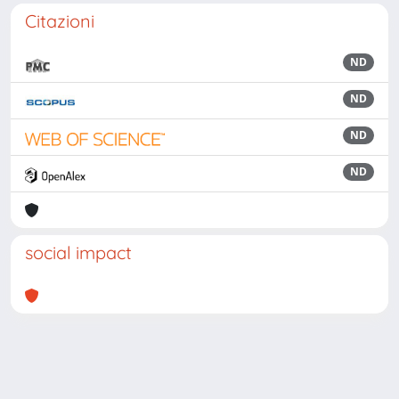
Citazioni
ND
ND
ND
ND
social impact