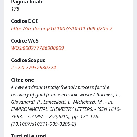
Pagina finale
178
Codice DOI
https://dx.doi.org/10.1007/s10311-009-0205-2
Codice WoS
WOS:000277786900009
Codice Scopus
2-s2.0-77952580724
Citazione
A new environmentally friendly process for the
recovery of gold from electronic waste / Barbieri, L.,
Giovanardi, R., Lancellotti, I., Michelazzi, M.. - In:
ENVIRONMENTAL CHEMISTRY LETTERS. - ISSN 1610-
3653. - STAMPA. - 8:2(2010), pp. 171-178.
[10.1007/s10311-009-0205-2]
Tutti gli autori