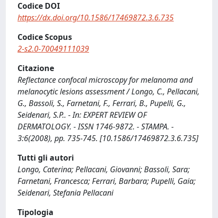
Codice DOI
https://dx.doi.org/10.1586/17469872.3.6.735
Codice Scopus
2-s2.0-70049111039
Citazione
Reflectance confocal microscopy for melanoma and
melanocytic lesions assessment / Longo, C., Pellacani,
G., Bassoli, S., Farnetani, F., Ferrari, B., Pupelli, G.,
Seidenari, S.P.. - In: EXPERT REVIEW OF
DERMATOLOGY. - ISSN 1746-9872. - STAMPA. -
3:6(2008), pp. 735-745. [10.1586/17469872.3.6.735]
Tutti gli autori
Longo, Caterina; Pellacani, Giovanni; Bassoli, Sara;
Farnetani, Francesca; Ferrari, Barbara; Pupelli, Gaia;
Seidenari, Stefania Pellacani
Tipologia