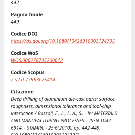
442
Pagina finale
449
Codice DOI
https://dx.doi.org/10.1080/10426910903124795
Codice WoS
WOS:000278705200012
Codice Scopus
2-s2.0-77953625414
Citazione
Deep drilling of aluminium die-cast parts: surface
roughness, dimensional tolerance and tool-chip
interaction / Bassoli, E., L., I., A., S.. - In: MATERIALS
AND MANUFACTURING PROCESSES. - ISSN 1042-
6914. - STAMPA. - 25:6(2010), pp. 442-449.