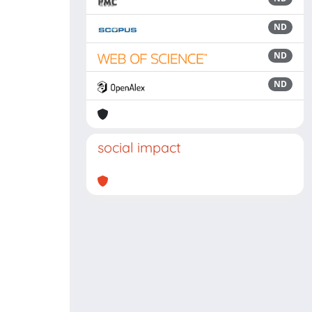
ND
ND
ND
social impact