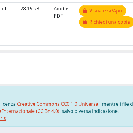
.pdf
78.15 kB
Adobe
Visualizza/Apri
PDF
Richiedi una copia
 licenza
Creative Commons CC0 1.0 Universal
, mentre i file d
0 Internazionale (CC BY 4.0)
, salvo diversa indicazione.
ris