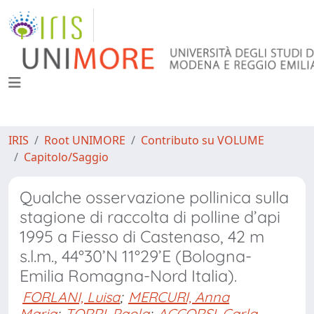
IRIS
Root UNIMORE
Contributo su VOLUME
Capitolo/Saggio
Qualche osservazione pollinica sulla
stagione di raccolta di polline d’api
1995 a Fiesso di Castenaso, 42 m
s.l.m., 44°30’N 11°29’E (Bologna-
Emilia Romagna-Nord Italia).
FORLANI, Luisa
;
MERCURI, Anna
Maria
;
TORRI, Paola
;
ACCORSI, Carla