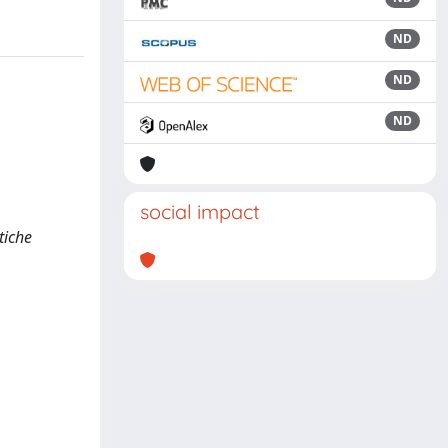
ND
ND
ND
social impact
tiche