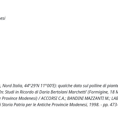
esi
 Nord Italia, 44°29’N 11°00’E): qualche dato sul polline di piant
- In: Studi in Ricordo di Daria Bertolani Marchetti’ (Formigine, 18
che Province Modenesi) / ACCORSI C.A.; BANDINI MAZZANTI M.; LAB
toria Patria per le Antiche Provincie Modenesi, 1998. - pp. 473