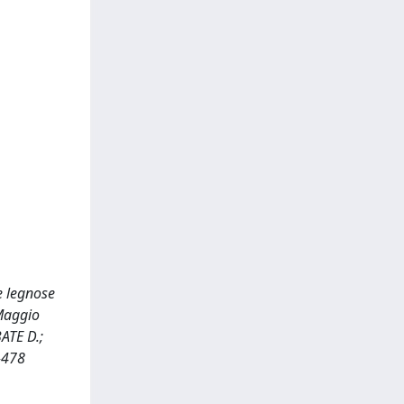
e legnose
 Maggio
ATE D.;
-478