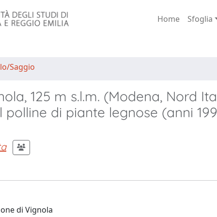
Home
Sfoglia
lo/Saggio
ola, 125 m s.l.m. (Modena, Nord Ital
l polline di piante legnose (anni 19
ta
ione di Vignola