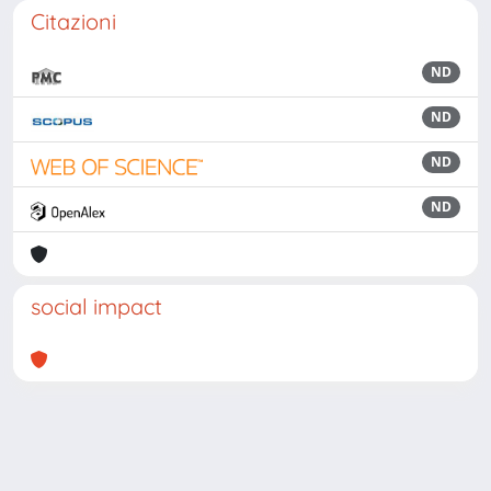
Citazioni
ND
ND
ND
ND
social impact