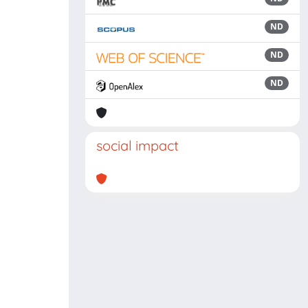
ND
ND
ND
social impact