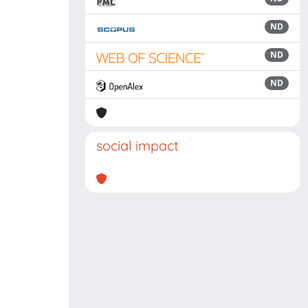
ND
ND
ND
social impact