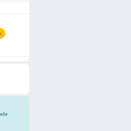
a
elle