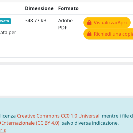
Dimensione
Formato
348.77 kB
Adobe
rvato
Visualizza/Apri
PDF
tata per
Richiedi una copi
 licenza
Creative Commons CC0 1.0 Universal
, mentre i file d
0 Internazionale (CC BY 4.0)
, salvo diversa indicazione.
ris