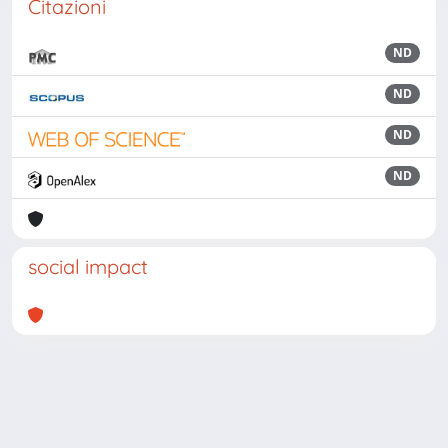
Citazioni
ND
ND
ND
ND
social impact