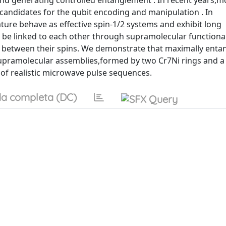
d generating controlled entanglement . In recent years,m
ndidates for the qubit encoding and manipulation . In
ture behave as effective spin-1/2 systems and exhibit long
 be linked to each other through supramolecular functiona
g between their spins. We demonstrate that maximally enta
 supramolecular assemblies,formed by two Cr7Ni rings and a
 of realistic microwave pulse sequences.
a completa (DC)