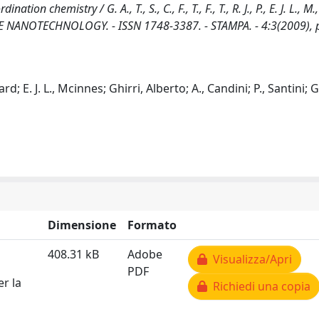
 chemistry / G. A., T., S., C., F., T., F., T., R. J., P., E. J. L., M., 
n: NATURE NANOTECHNOLOGY. - ISSN 1748-3387. - STAMPA. - 4:3(2009), 
hard; E. J. L., Mcinnes; Ghirri, Alberto; A., Candini; P., Santini; G
Dimensione
Formato
408.31 kB
Adobe
Visualizza/Apri
PDF
er la
Richiedi una copia