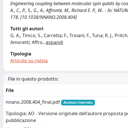
Engineering coupling between molecular spin qubits by coordination
A., C., P., S., G., A., Affronte, M., Richard E. P., W.. - I
178. [10.1038/NNANO.2008.404]
Tutti gli autori
G. A., Timco; S., Carretta; F., Troiani; F., Tuna; R. J., Pritc
Amoretti; Affro
...
espandi
Tipologia
Articolo su rivista
File in questo prodotto:
File
nnano.2008.404_final.pdf
Accesso riservato
Tipologia: AO - Versione originale dell'autore proposta p
pubblicazione