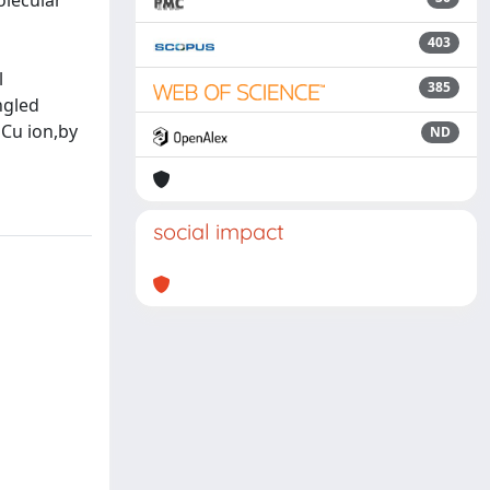
olecular
403
l
385
ngled
 Cu ion,by
ND
social impact