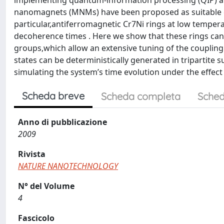
implementing quantum-information processing (QIP) an
nanomagnets (MNMs) have been proposed as suitable ca
particular,antiferromagnetic Cr7Ni rings at low tempera
decoherence times . Here we show that these rings can
groups,which allow an extensive tuning of the couplin
states can be deterministically generated in tripartite
simulating the system’s time evolution under the effect
Scheda breve
Scheda completa
Sched
Anno di pubblicazione
2009
Rivista
NATURE NANOTECHNOLOGY
N° del Volume
4
Fascicolo