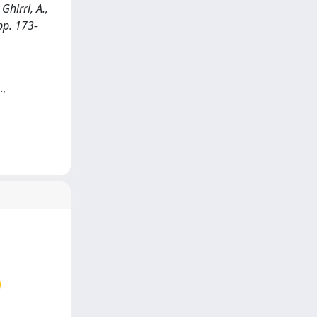
Ghirri, A.,
pp. 173-
.,