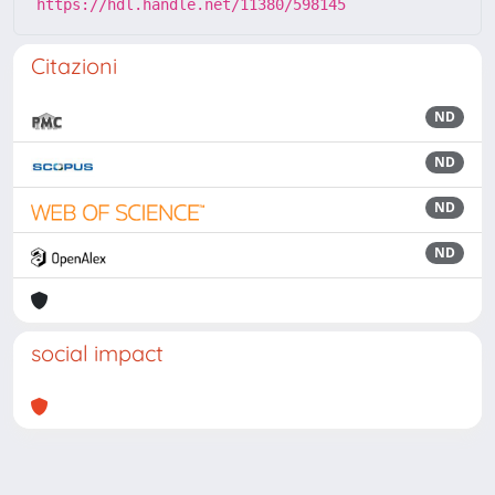
https://hdl.handle.net/11380/598145
Citazioni
ND
ND
ND
ND
social impact