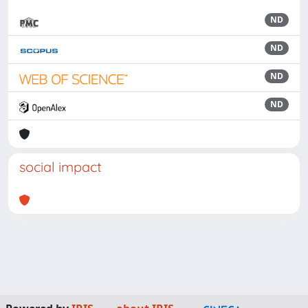
ND
ND
ND
ND
social impact