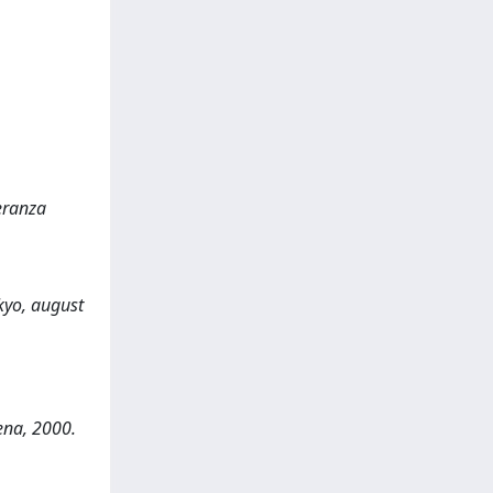
eranza
kyo, august
dena, 2000.