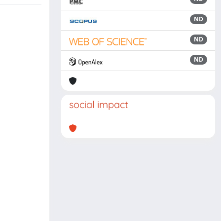
ND
ND
ND
social impact