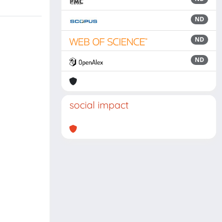
ND
ND
ND
social impact