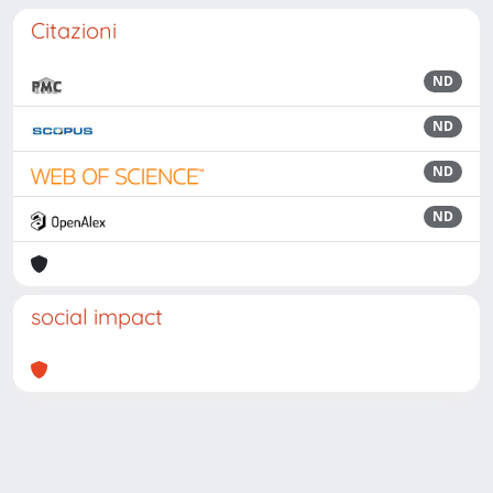
Citazioni
ND
ND
ND
ND
social impact