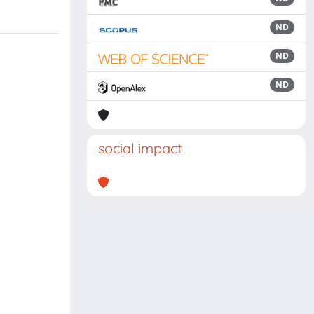
ND
ND
ND
social impact