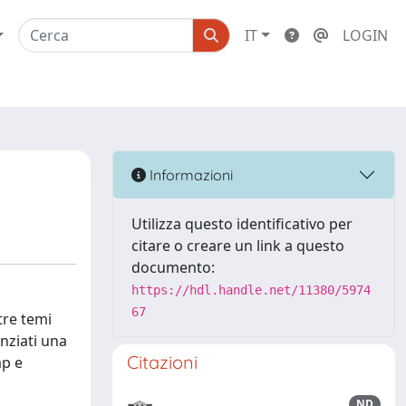
IT
LOGIN
Informazioni
Utilizza questo identificativo per
citare o creare un link a questo
documento:
https://hdl.handle.net/11380/5974
67
tre temi
enziati una
Citazioni
ap e
ND