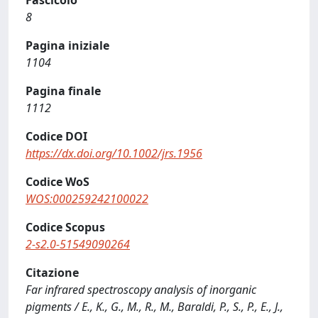
Fascicolo
8
Pagina iniziale
1104
Pagina finale
1112
Codice DOI
https://dx.doi.org/10.1002/jrs.1956
Codice WoS
WOS:000259242100022
Codice Scopus
2-s2.0-51549090264
Citazione
Far infrared spectroscopy analysis of inorganic
pigments / E., K., G., M., R., M., Baraldi, P., S., P., E., J.,