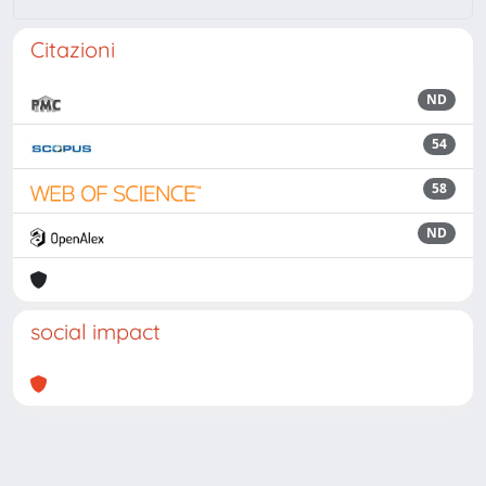
Citazioni
ND
54
58
ND
social impact