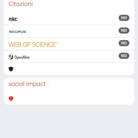
Citazioni
ND
ND
ND
ND
social impact