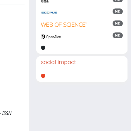
ND
ND
ND
social impact
- ISSN