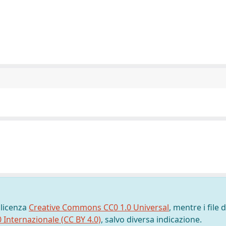
 licenza
Creative Commons CC0 1.0 Universal
, mentre i file d
0 Internazionale (CC BY 4.0)
, salvo diversa indicazione.